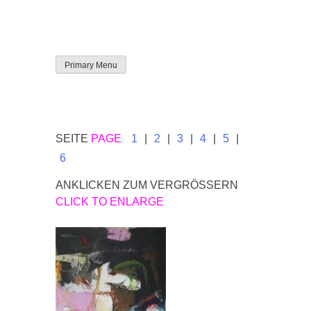
Skip
Primary Menu
to
content
SEITE
PAGE
1
|
2
|
3
|
4
|
5
|
6
ANKLICKEN ZUM VERGRÖSSERN
CLICK TO ENLARGE